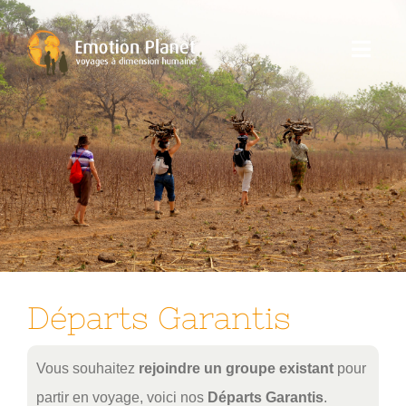
Passer
au
Toggl
contenu
Navig
Nos Voyages
Emotion Planet
Vous
Départs Garantis
Vous souhaitez
rejoindre un groupe existant
pour
partir en voyage, voici nos
Départs Garantis
.