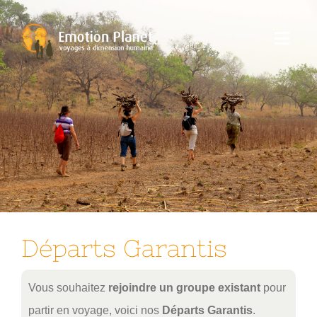
Passer
au
Toggl
contenu
Navig
Nos Voyages
Emotion Planet
Vous
Départs Garantis
Vous souhaitez
rejoindre un groupe existant
pour
partir en voyage, voici nos
Départs Garantis
.