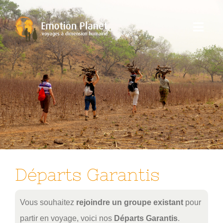
Passer
au
Toggl
contenu
Navig
Nos Voyages
Emotion Planet
Vous
Départs Garantis
Vous souhaitez
rejoindre un groupe existant
pour
partir en voyage, voici nos
Départs Garantis
.