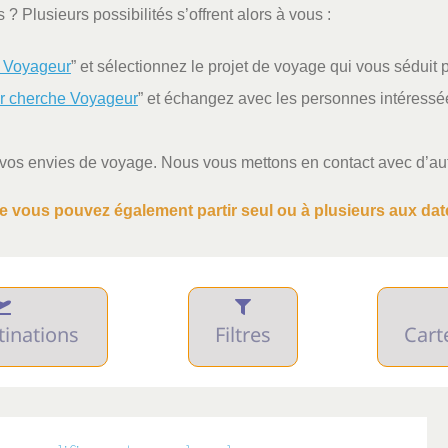
? Plusieurs possibilités s’offrent alors à vous :
 Voyageur
” et sélectionnez le projet de voyage qui vous séduit 
r cherche Voyageur
” et échangez avec les personnes intéressée
 vos envies de voyage. Nous vous mettons en contact avec d’aut
ue vous pouvez également partir seul ou à plusieurs aux date
tinations
Filtres
Cart
mules
Mois de départ
Bud
UE
AMÉRIQUE
ASIE
rte
janvier
juillet