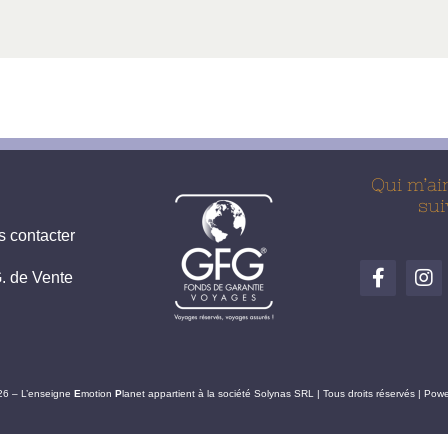
Qui m’ai
sui
 contacter
. de Vente
26 – L’enseigne
E
motion
P
lanet appartient à la société Solynas SRL | Tous droits réservés | Po