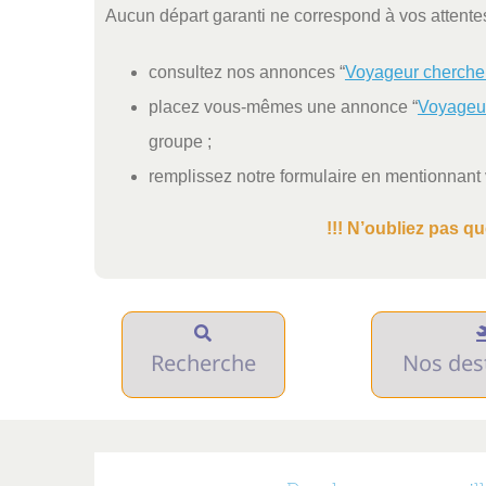
Aucun départ garanti ne correspond à vos attentes 
consultez nos annonces “
Voyageur cherche
placez vous-mêmes une annonce “
Voyageu
groupe ;
remplissez notre formulaire en mentionnant
!!! N’oubliez pas q
Recherche
Nos des
Destinations
For
MONDE
AFRIQ
MONDE
Découve