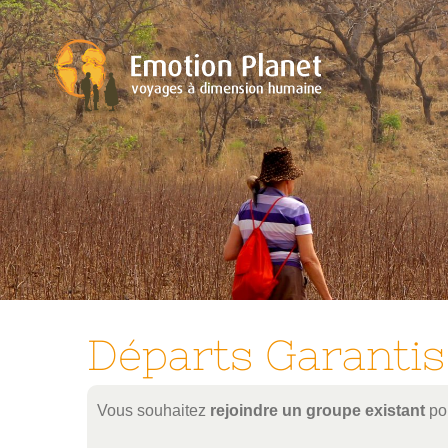
Passer
au
contenu
Départs Garantis
Vous souhaitez
rejoindre un groupe existant
pou