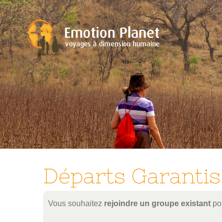
Passer
au
contenu
Départs Garantis
Vous souhaitez
rejoindre un groupe existant
pou