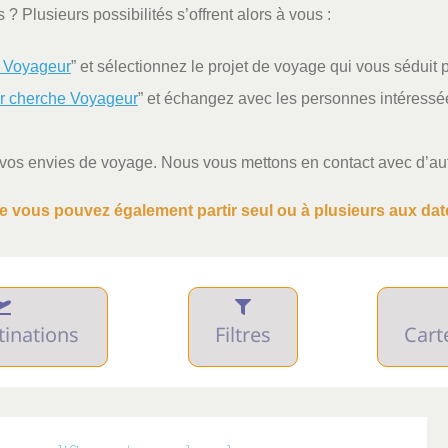
? Plusieurs possibilités s’offrent alors à vous :
 Voyageur
” et sélectionnez le projet de voyage qui vous séduit 
r cherche Voyageur
” et échangez avec les personnes intéressée
 vos envies de voyage. Nous vous mettons en contact avec d’aut
ue vous pouvez également partir seul ou à plusieurs aux date
tinations
Filtres
Cart
mules
Mois de départ
Bud
UE
AMÉRIQUE
ASIE
rte
janvier
juillet