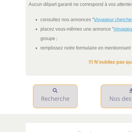
Aucun départ garanti ne correspond à vos attentes 
consultez nos annonces “
Voyageur cherche
placez vous-mêmes une annonce “
Voyageu
groupe ;
remplissez notre formulaire en mentionnant
!!! N’oubliez pas q
Recherche
Nos des
Destinations
For
MONDE
AFRIQ
MONDE
Découve