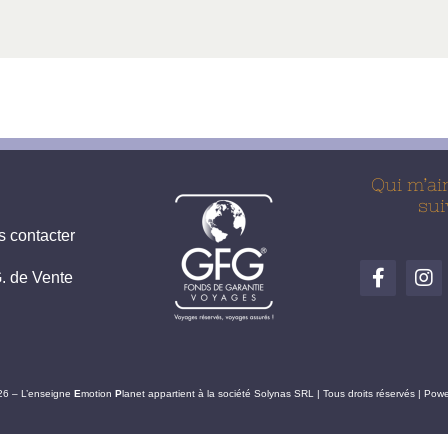
Qui m’ai
sui
 contacter
. de Vente
26 – L’enseigne
E
motion
P
lanet appartient à la société Solynas SRL | Tous droits réservés | Po