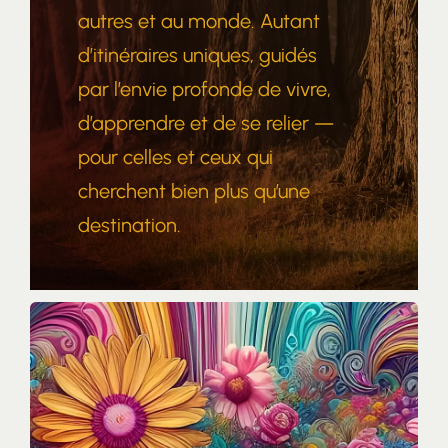
autres et au monde. Autant
d’itinéraires uniques, guidés
par l’envie profonde de vivre,
d’apprendre et de se relier —
pour celles et ceux qui
cherchent bien plus qu’une
destination.