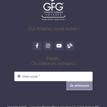
Qui m’aime, nous suive !
Pssst…
On reste en contact !
Je m'inscris
Copyright © 2026 – L’enseigne
E
motion
P
lanet appartient à la société Solynas SRL