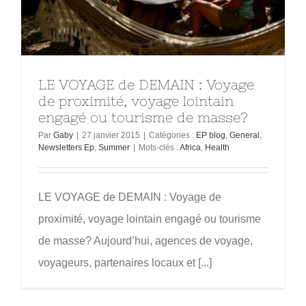
LE VOYAGE de DEMAIN : Voyage
de proximité, voyage lointain
engagé ou tourisme de masse?
Par
Gaby
|
27 janvier 2015
|
Catégories :
EP blog
,
General
,
Newsletters Ep
,
Summer
|
Mots-clés :
Africa
,
Health
LE VOYAGE de DEMAIN : Voyage de
proximité, voyage lointain engagé ou tourisme
de masse? Aujourd’hui, agences de voyage,
voyageurs, partenaires locaux et [...]