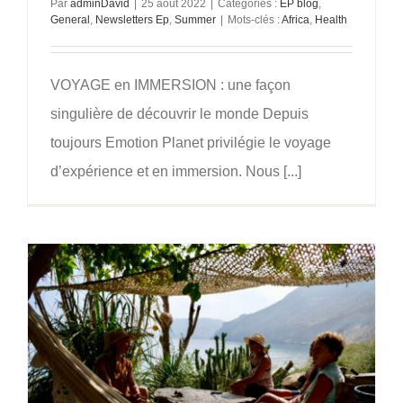
Par
adminDavid
|
25 août 2022
|
Catégories :
EP blog
,
General
,
Newsletters Ep
,
Summer
|
Mots-clés :
Africa
,
Health
VOYAGE en IMMERSION : une façon
singulière de découvrir le monde Depuis
toujours Emotion Planet privilégie le voyage
d’expérience et en immersion. Nous [...]