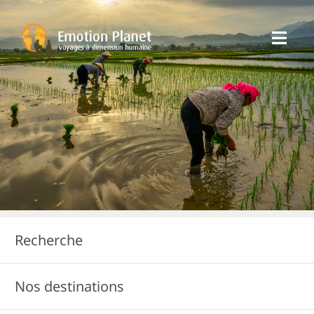
Passer
au
Toggl
contenu
Navig
Nos Voyages
Emotion Planet
Vous
Recherche
Nos destinations