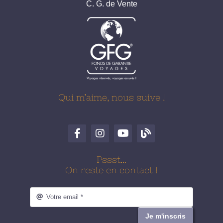
C. G. de Vente
Qui m’aime, nous suive !
Pssst…
On reste en contact !
Je m'inscris