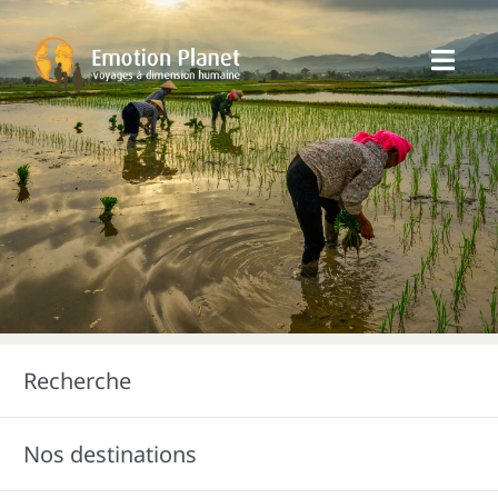
Passer
au
Toggl
contenu
Navig
Nos Voyages
Emotion Planet
Vous
Recherche
Nos destinations