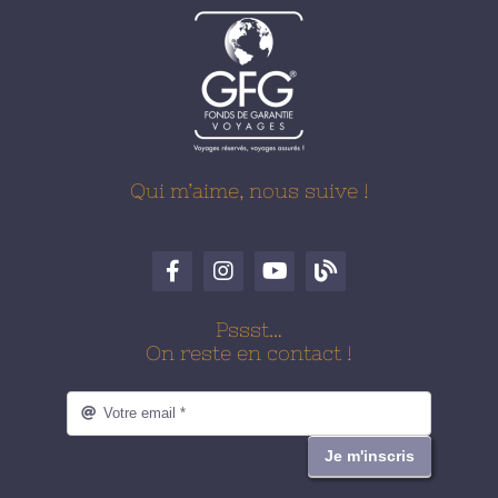
Qui m’aime, nous suive !
Pssst…
On reste en contact !
Je m'inscris