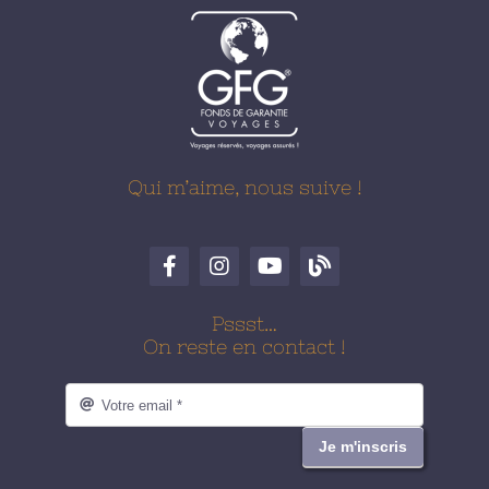
Qui m’aime, nous suive !
Pssst…
On reste en contact !
Je m'inscris