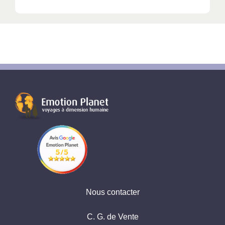
Amélie, Voyage Vibration
Stéphane, Vietnam
Vicky, Indonésie Bali
Marie, Voyage Vibration
Pauline, Ouzbékistan
Nous contacter
C. G. de Vente