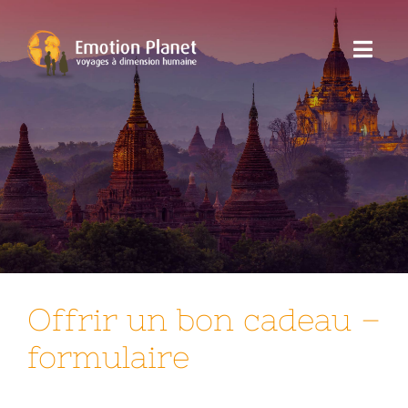
Passer
au
Toggl
contenu
Navig
Nos Voyages
Emotion Planet
Vous
Offrir un bon cadeau –
formulaire