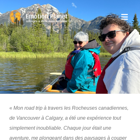
Passer
au
Toggl
contenu
Navig
Nos Voyages
Emotion Planet
Vous
«
Mon
road trip à travers les Rocheuses canadiennes,
de Vancouver à Calgary, a été une expérience tout
simplement inoubliable. Chaque jour était une
aventure, me plongeant dans des paysages à couper