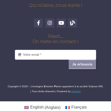
Qui m’aime, nous suive !
Pssst…
On reste en contact !
Je m'inscris
Copyright © 2026 – L’enseigne
E
motion
P
lanet appartient à la société Solynas SRL
| Tous droits réservés | Powered by
saad.be
English
(
Anglais
)
Français