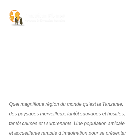
Passer
au
Toggl
contenu
Navig
Nos Voyages
Emotion Planet
Vous
Quel magnifique région du monde qu’est la Tanzanie,
des paysages merveilleux, tantôt sauvages et hostiles,
tantôt calmes et t surprenants. Une population amicale
et accueillante remplie d’imagination pour se présenter