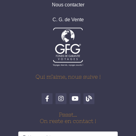
Nous contacter
C. G. de Vente
Qui m’aime, nous suive !
Pssst…
On reste en contact !