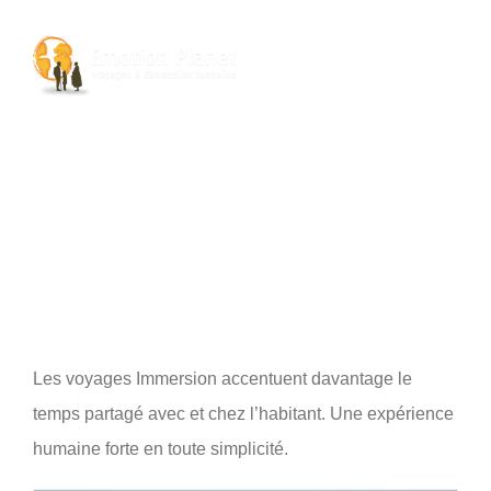
Passer
au
Toggl
contenu
Navig
Nos Voyages
Emotion Planet
Vous
Les voyages Immersion accentuent davantage le
temps partagé avec et chez l’habitant. Une expérience
humaine forte en toute simplicité.