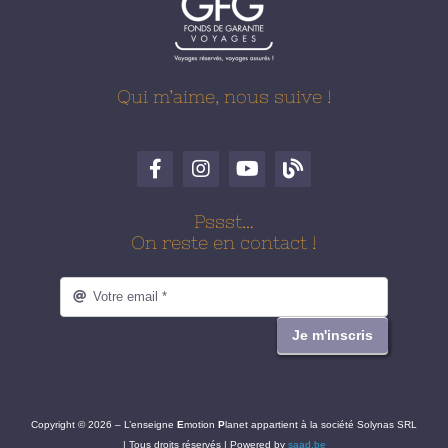
Qui m’aime, nous suive !
Pssst…
On reste en contact !
Je m'inscris
Copyright © 2026 – L’enseigne
E
motion
P
lanet appartient à la société Solynas SRL
| Tous droits réservés | Powered by
saad.be