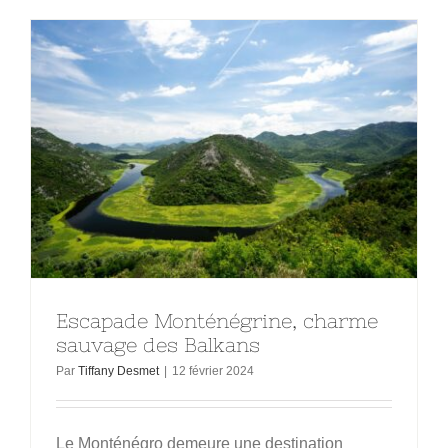
Escapade Monténégrine, charme
sauvage des Balkans
Par
Tiffany Desmet
|
12 février 2024
Le Monténégro demeure une destination