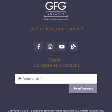
Qui m’aime, nous suive !
Pssst…
On reste en contact !
Je m'inscris
Copyright © 2026 – L’enseigne
E
motion
P
lanet appartient à la société Solynas SRL