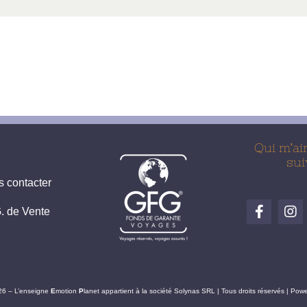
Qui m’ai
sui
 contacter
. de Vente
26 – L’enseigne
E
motion
P
lanet appartient à la société Solynas SRL | Tous droits réservés | Po