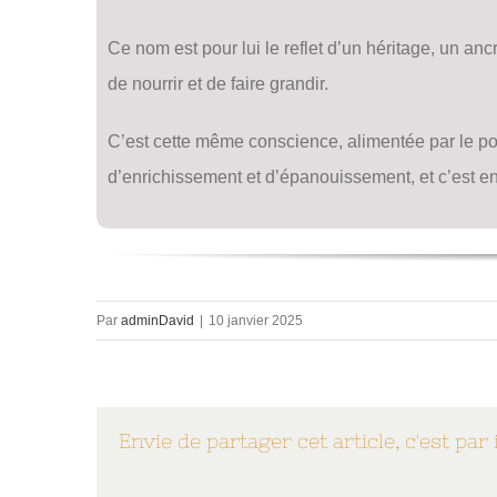
Ce nom est pour lui le reflet d’un héritage, un an
de nourrir et de faire grandir.
C’est cette même conscience, alimentée par le po
d’enrichissement et d’épanouissement, et c’est en
Par
adminDavid
|
10 janvier 2025
Envie de partager cet article, c'est par 