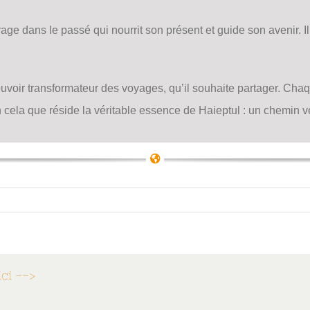
crage dans le passé qui nourrit son présent et guide son avenir. 
uvoir transformateur des voyages, qu’il souhaite partager. Chaq
 cela que réside la véritable essence de Haieptul : un chemin v
ici -->