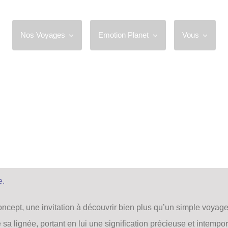
Nos Voyages
Emotion Planet
Vous
e.
ncept, une invitation à découvrir bien plus qu’un simple voyage
e sa lignée, portant en lui une signification précieuse et intempor