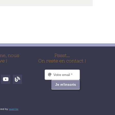
me, nous
Pssst…
ve !
On reste en contact !
Je m'inscris
wered by
saad.be