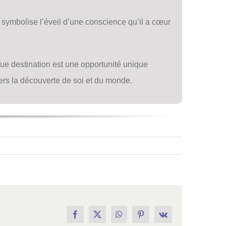
Il symbolise l’éveil d’une conscience qu’il a cœur
ue destination est une opportunité unique
ers la découverte de soi et du monde.
Facebook
X
WhatsApp
Pinterest
Vk