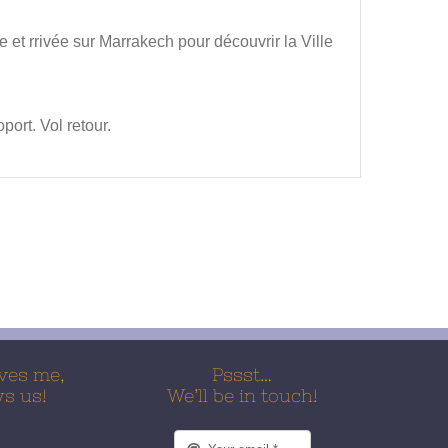
 et rrivée sur Marrakech pour découvrir la Ville
port. Vol retour.
ves me,
Pssst…
ws us!
We’ll be in touch!