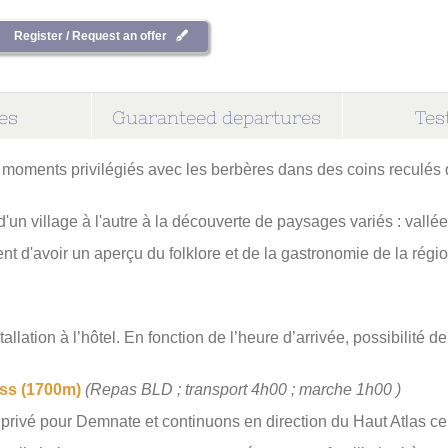
Register / Request an offer
ces
Guaranteed departures
Tes
moments privilégiés avec les berbères dans des coins reculés 
n village à l'autre à la découverte de paysages variés : vallée
t d'avoir un aperçu du folklore et de la gastronomie de la régio
tallation à l’hôtel. En fonction de l’heure d’arrivée, possibilité d
uss (1700m)
(Repas BLD ; transport 4h00 ; marche 1h00 )
privé pour Demnate et continuons en direction du Haut Atlas cent