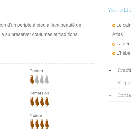
You will 
ion d'un périple à pied alliant beauté de
Le cal
a su préserver coutumes et traditions
Atlas
La déco
L'héber
Pract
Confort
Reque
Immersion
Conta
Nature