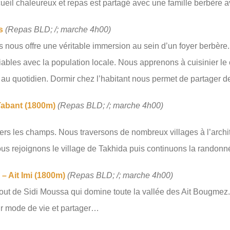
eil chaleureux et repas est partagé avec une famille berbère a
ss
(Repas BLD; /; marche 4h00)
 nous offre une véritable immersion au sein d’un foyer berbèr
bles avec la population locale. Nous apprenons à cuisinier le c
 quotidien. Dormir chez l’habitant nous permet de partager de
 Tabant (1800m)
(Repas BLD; /; marche 4h00)
vers les champs. Nous traversons de nombreux villages à l’archit
ous rejoignons le village de Takhida puis continuons la randon
 – Ait Imi (1800m)
(Repas BLD; /; marche 4h00)
out de Sidi Moussa qui domine toute la vallée des Ait Bougmez.
ur mode de vie et partager…