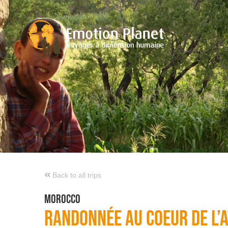
Skip
to
content
Back to all trips
Morocco
Randonnée au coeur de l’