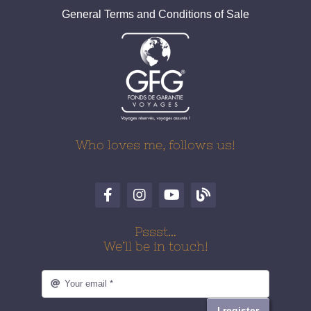
General Terms and Conditions of Sale
Who loves me, follows us!
Pssst…
We’ll be in touch!
I register