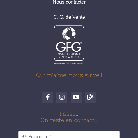
Nous contacter
C. G. de Vente
Qui m’aime, nous suive !
Pssst…
On reste en contact !