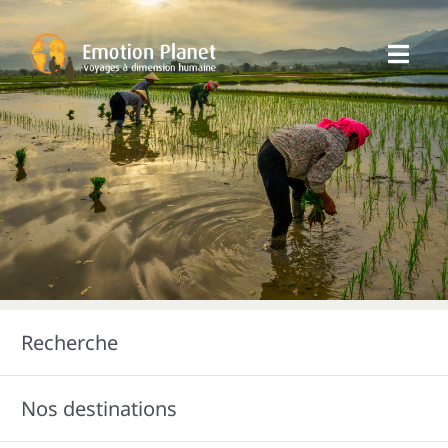
Passer
au
Toggl
contenu
Navig
Nos Voyages
Emotion Planet
Vous
Recherche
Nos destinations