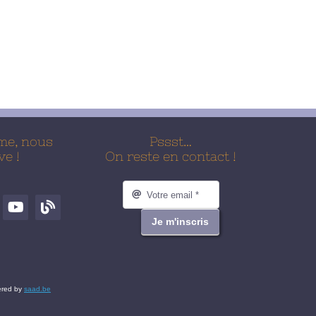
me, nous
Pssst…
ve !
On reste en contact !
Je m'inscris
wered by
saad.be