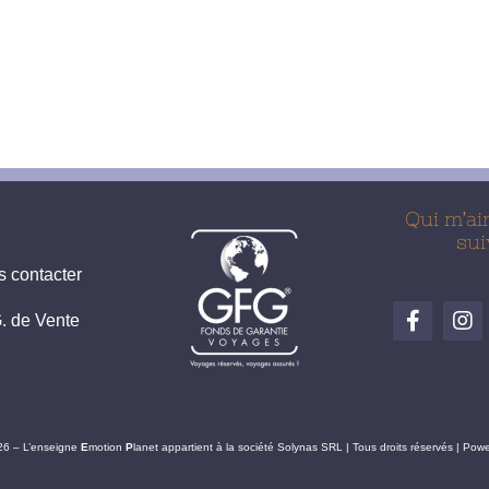
Qui m’ai
sui
 contacter
. de Vente
26 – L’enseigne
E
motion
P
lanet appartient à la société Solynas SRL | Tous droits réservés | Po